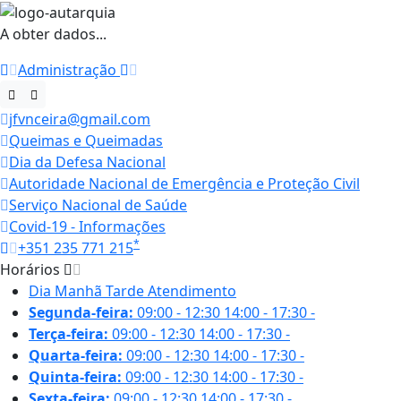
A obter dados...
Administração
jfvnceira@gmail.com
Queimas e Queimadas
Dia da Defesa Nacional
Autoridade Nacional de Emergência e Proteção Civil
Serviço Nacional de Saúde
Covid-19 - Informações
*
+351 235 771 215
Horários
Dia
Manhã
Tarde
Atendimento
Segunda-feira:
09:00 - 12:30
14:00 - 17:30
-
Terça-feira:
09:00 - 12:30
14:00 - 17:30
-
Quarta-feira:
09:00 - 12:30
14:00 - 17:30
-
Quinta-feira:
09:00 - 12:30
14:00 - 17:30
-
Sexta-feira:
09:00 - 12:30
14:00 - 17:30
-