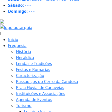
Sábado:
-
-
-
Domingo:
-
-
-
31.1 ºC
Início
Freguesia
História
Heráldica
Lendas e Tradições
Festas e Romarias
Caracterização
Passadiços do Cerro da Candosa
Praia Fluvial de Canaveias
Instituições e Associações
Agenda de Eventos
Turismo
Locais a Visitar