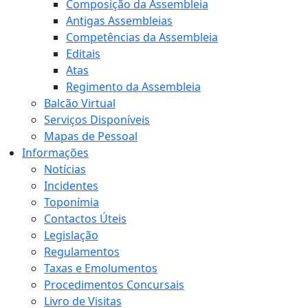
Composição da Assembleia
Antigas Assembleias
Competências da Assembleia
Editais
Atas
Regimento da Assembleia
Balcão Virtual
Serviços Disponíveis
Mapas de Pessoal
Informações
Notícias
Incidentes
Toponímia
Contactos Úteis
Legislação
Regulamentos
Taxas e Emolumentos
Procedimentos Concursais
Livro de Visitas