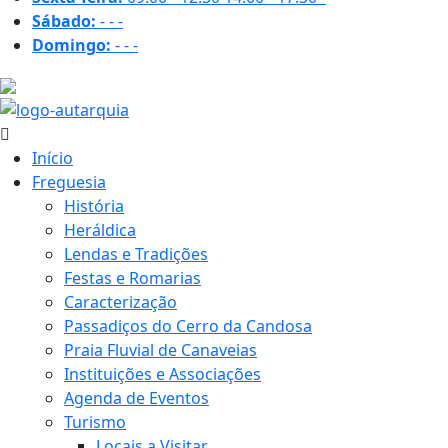
Sábado:
-
-
-
Domingo:
-
-
-
31.1 ºC
Início
Freguesia
História
Heráldica
Lendas e Tradições
Festas e Romarias
Caracterização
Passadiços do Cerro da Candosa
Praia Fluvial de Canaveias
Instituições e Associações
Agenda de Eventos
Turismo
Locais a Visitar