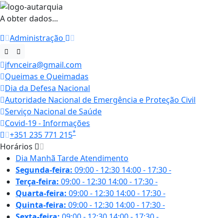
A obter dados...
Administração
jfvnceira@gmail.com
Queimas e Queimadas
Dia da Defesa Nacional
Autoridade Nacional de Emergência e Proteção Civil
Serviço Nacional de Saúde
Covid-19 - Informações
*
+351 235 771 215
Horários
Dia
Manhã
Tarde
Atendimento
Segunda-feira:
09:00 - 12:30
14:00 - 17:30
-
Terça-feira:
09:00 - 12:30
14:00 - 17:30
-
Quarta-feira:
09:00 - 12:30
14:00 - 17:30
-
Quinta-feira:
09:00 - 12:30
14:00 - 17:30
-
Sexta-feira:
09:00 - 12:30
14:00 - 17:30
-