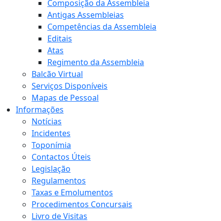
Composição da Assembleia
Antigas Assembleias
Competências da Assembleia
Editais
Atas
Regimento da Assembleia
Balcão Virtual
Serviços Disponíveis
Mapas de Pessoal
Informações
Notícias
Incidentes
Toponímia
Contactos Úteis
Legislação
Regulamentos
Taxas e Emolumentos
Procedimentos Concursais
Livro de Visitas