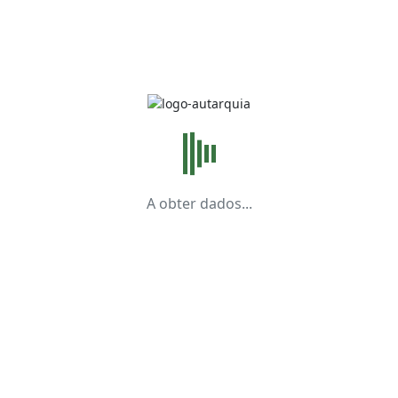
Disponíveis
Mapas de
Pessoal
Informações
Notícias
Incidentes
Toponímia
A obter dados...
Contactos Úteis
Legislação
Regulamentos
Taxas e
Emolumentos
Procedimentos
Concursais
Livro de Visitas
Livro de
Reclamações