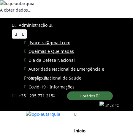
A obter dados...
Administração
jfvnceira@gmail.com
Queimas e Queimadas
Dia da Defesa Nacional
Autoridade Nacional de Emergência e
Proteção Civil
Serviço Nacional de Saúde
Covid-19 - Informações
*
+351 235 771 215
Horários
31.8 ºC
Início