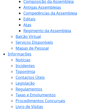
Composição da Assembleia
Antigas Assembleias
Competências da Assembleia
Editais
Atas
Regimento da Assembleia
Balcão Virtual
Serviços Disponíveis
Mapas de Pessoal
Informações
Notícias
Incidentes
Toponímia
Contactos Úteis
Legislação
Regulamentos
Taxas e Emolumentos
Procedimentos Concursais
Livro de Visitas