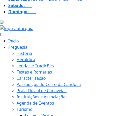
Sábado:
-
-
-
Domingo:
-
-
-
30.4 ºC
Início
Freguesia
História
Heráldica
Lendas e Tradições
Festas e Romarias
Caracterização
Passadiços do Cerro da Candosa
Praia Fluvial de Canaveias
Instituições e Associações
Agenda de Eventos
Turismo
Locais a Visitar