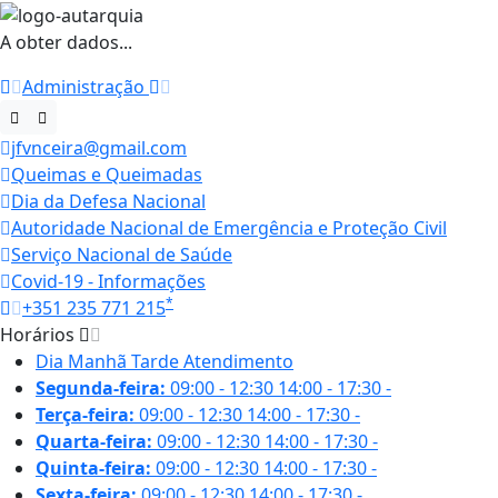
A obter dados...
Administração
jfvnceira@gmail.com
Queimas e Queimadas
Dia da Defesa Nacional
Autoridade Nacional de Emergência e Proteção Civil
Serviço Nacional de Saúde
Covid-19 - Informações
*
+351 235 771 215
Horários
Dia
Manhã
Tarde
Atendimento
Segunda-feira:
09:00 - 12:30
14:00 - 17:30
-
Terça-feira:
09:00 - 12:30
14:00 - 17:30
-
Quarta-feira:
09:00 - 12:30
14:00 - 17:30
-
Quinta-feira:
09:00 - 12:30
14:00 - 17:30
-
Sexta-feira:
09:00 - 12:30
14:00 - 17:30
-