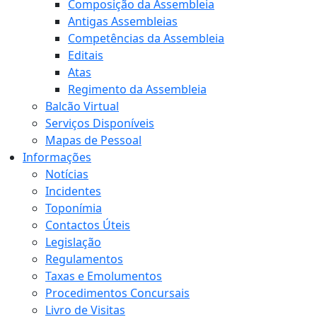
Composição da Assembleia
Antigas Assembleias
Competências da Assembleia
Editais
Atas
Regimento da Assembleia
Balcão Virtual
Serviços Disponíveis
Mapas de Pessoal
Informações
Notícias
Incidentes
Toponímia
Contactos Úteis
Legislação
Regulamentos
Taxas e Emolumentos
Procedimentos Concursais
Livro de Visitas