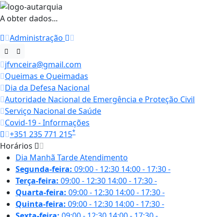
A obter dados...
Administração
jfvnceira@gmail.com
Queimas e Queimadas
Dia da Defesa Nacional
Autoridade Nacional de Emergência e Proteção Civil
Serviço Nacional de Saúde
Covid-19 - Informações
*
+351 235 771 215
Horários
Dia
Manhã
Tarde
Atendimento
Segunda-feira:
09:00 - 12:30
14:00 - 17:30
-
Terça-feira:
09:00 - 12:30
14:00 - 17:30
-
Quarta-feira:
09:00 - 12:30
14:00 - 17:30
-
Quinta-feira:
09:00 - 12:30
14:00 - 17:30
-
Sexta-feira:
09:00 - 12:30
14:00 - 17:30
-