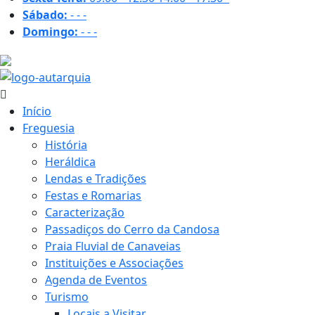
Sábado:
-
-
-
Domingo:
-
-
-
31.6 ºC
Início
Freguesia
História
Heráldica
Lendas e Tradições
Festas e Romarias
Caracterização
Passadiços do Cerro da Candosa
Praia Fluvial de Canaveias
Instituições e Associações
Agenda de Eventos
Turismo
Locais a Visitar