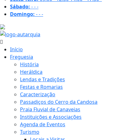
Sábado:
-
-
-
Domingo:
-
-
-
29.7 ºC
Início
Freguesia
História
Heráldica
Lendas e Tradições
Festas e Romarias
Caracterização
Passadiços do Cerro da Candosa
Praia Fluvial de Canaveias
Instituições e Associações
Agenda de Eventos
Turismo
Locais a Visitar