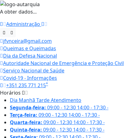
A obter dados...
Administração
jfvnceira@gmail.com
Queimas e Queimadas
Dia da Defesa Nacional
Autoridade Nacional de Emergência e Proteção Civil
Serviço Nacional de Saúde
Covid-19 - Informações
*
+351 235 771 215
Horários
Dia
Manhã
Tarde
Atendimento
Segunda-feira:
09:00 - 12:30
14:00 - 17:30
-
Terça-feira:
09:00 - 12:30
14:00 - 17:30
-
Quarta-feira:
09:00 - 12:30
14:00 - 17:30
-
Quinta-feira:
09:00 - 12:30
14:00 - 17:30
-
Sexta-feira:
09:00 - 12:30
14:00 - 17:30
-