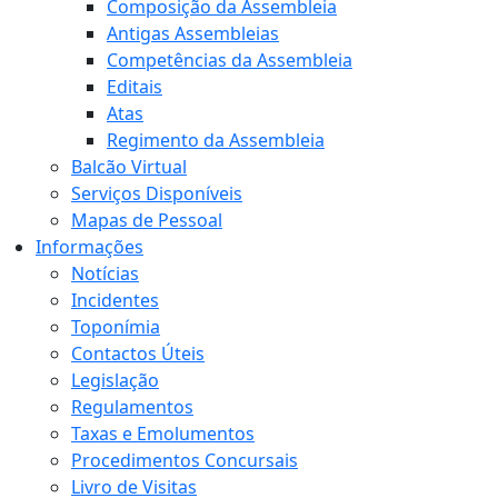
Composição da Assembleia
Antigas Assembleias
Competências da Assembleia
Editais
Atas
Regimento da Assembleia
Balcão Virtual
Serviços Disponíveis
Mapas de Pessoal
Informações
Notícias
Incidentes
Toponímia
Contactos Úteis
Legislação
Regulamentos
Taxas e Emolumentos
Procedimentos Concursais
Livro de Visitas