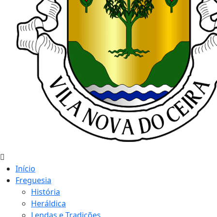
Início
Freguesia
História
Heráldica
Lendas e Tradições