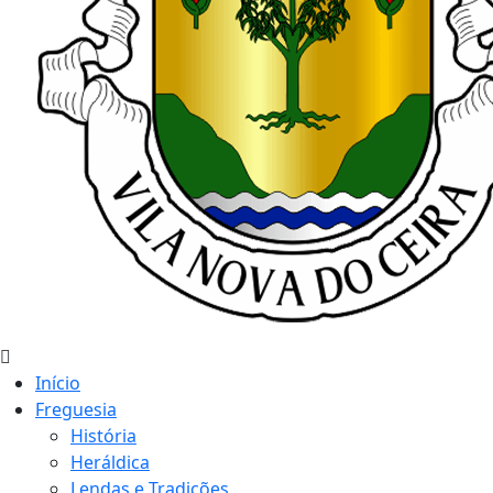
Início
Freguesia
História
Heráldica
Lendas e Tradições