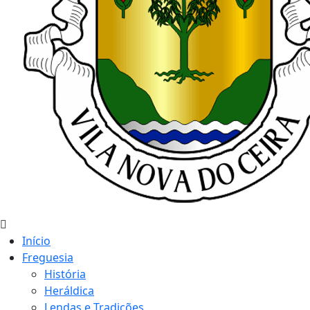
Início
Freguesia
História
Heráldica
Lendas e Tradições