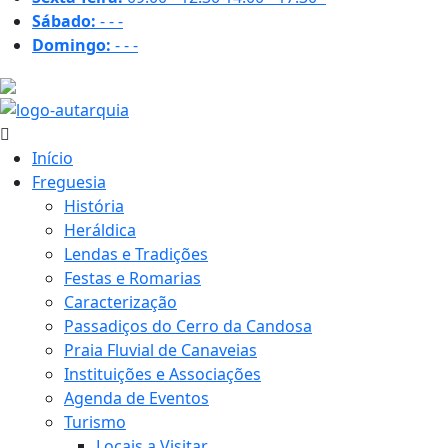
Sábado:
-
-
-
Domingo:
-
-
-
31.6 ºC
Início
Freguesia
História
Heráldica
Lendas e Tradições
Festas e Romarias
Caracterização
Passadiços do Cerro da Candosa
Praia Fluvial de Canaveias
Instituições e Associações
Agenda de Eventos
Turismo
Locais a Visitar