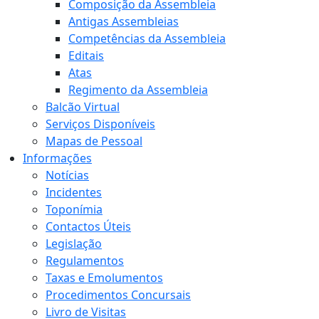
Composição da Assembleia
Antigas Assembleias
Competências da Assembleia
Editais
Atas
Regimento da Assembleia
Balcão Virtual
Serviços Disponíveis
Mapas de Pessoal
Informações
Notícias
Incidentes
Toponímia
Contactos Úteis
Legislação
Regulamentos
Taxas e Emolumentos
Procedimentos Concursais
Livro de Visitas