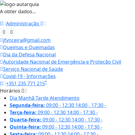
A obter dados...
Administração
jfvnceira@gmail.com
Queimas e Queimadas
Dia da Defesa Nacional
Autoridade Nacional de Emergência e Proteção Civil
Serviço Nacional de Saúde
Covid-19 - Informações
*
+351 235 771 215
Horários
Dia
Manhã
Tarde
Atendimento
Segunda-feira:
09:00 - 12:30
14:00 - 17:30
-
Terça-feira:
09:00 - 12:30
14:00 - 17:30
-
Quarta-feira:
09:00 - 12:30
14:00 - 17:30
-
Quinta-feira:
09:00 - 12:30
14:00 - 17:30
-
Sexta-feira:
09:00 - 12:30
14:00 - 17:30
-