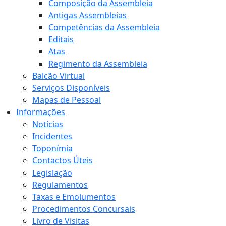
Composição da Assembleia
Antigas Assembleias
Competências da Assembleia
Editais
Atas
Regimento da Assembleia
Balcão Virtual
Serviços Disponíveis
Mapas de Pessoal
Informações
Notícias
Incidentes
Toponímia
Contactos Úteis
Legislação
Regulamentos
Taxas e Emolumentos
Procedimentos Concursais
Livro de Visitas