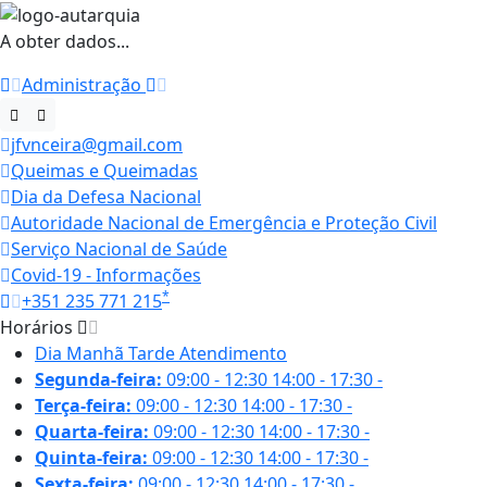
A obter dados...
Administração
jfvnceira@gmail.com
Queimas e Queimadas
Dia da Defesa Nacional
Autoridade Nacional de Emergência e Proteção Civil
Serviço Nacional de Saúde
Covid-19 - Informações
*
+351 235 771 215
Horários
Dia
Manhã
Tarde
Atendimento
Segunda-feira:
09:00 - 12:30
14:00 - 17:30
-
Terça-feira:
09:00 - 12:30
14:00 - 17:30
-
Quarta-feira:
09:00 - 12:30
14:00 - 17:30
-
Quinta-feira:
09:00 - 12:30
14:00 - 17:30
-
Sexta-feira:
09:00 - 12:30
14:00 - 17:30
-