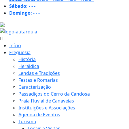
Sábado:
-
-
-
Domingo:
-
-
-
31.1 ºC
Início
Freguesia
História
Heráldica
Lendas e Tradições
Festas e Romarias
Caracterização
Passadiços do Cerro da Candosa
Praia Fluvial de Canaveias
Instituições e Associações
Agenda de Eventos
Turismo
Locais a Visitar