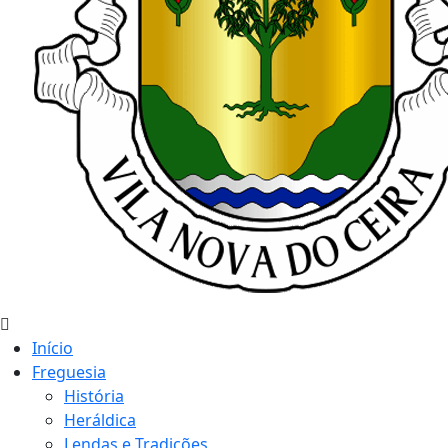
Início
Freguesia
História
Heráldica
Lendas e Tradições