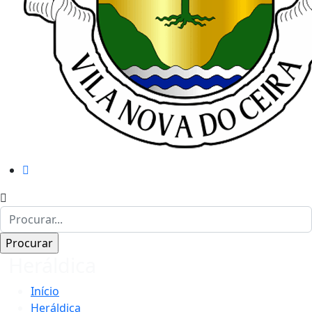
Heráldica
Início
Heráldica