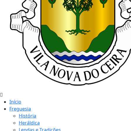
Início
Freguesia
História
Heráldica
Lendas e Tradições