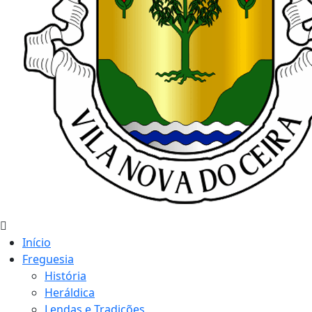
Início
Freguesia
História
Heráldica
Lendas e Tradições