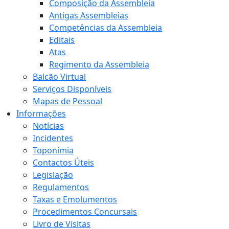
Composição da Assembleia
Antigas Assembleias
Competências da Assembleia
Editais
Atas
Regimento da Assembleia
Balcão Virtual
Serviços Disponíveis
Mapas de Pessoal
Informações
Notícias
Incidentes
Toponímia
Contactos Úteis
Legislação
Regulamentos
Taxas e Emolumentos
Procedimentos Concursais
Livro de Visitas