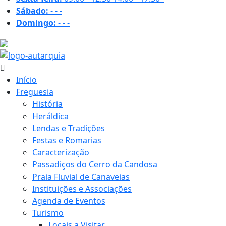
Sábado:
-
-
-
Domingo:
-
-
-
29.8 ºC
Início
Freguesia
História
Heráldica
Lendas e Tradições
Festas e Romarias
Caracterização
Passadiços do Cerro da Candosa
Praia Fluvial de Canaveias
Instituições e Associações
Agenda de Eventos
Turismo
Locais a Visitar