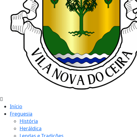
Início
Freguesia
História
Heráldica
Lendas e Tradições