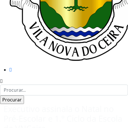
Executivo assinala o Natal no
Pré-Escolar e 1.º Ciclo da Escola