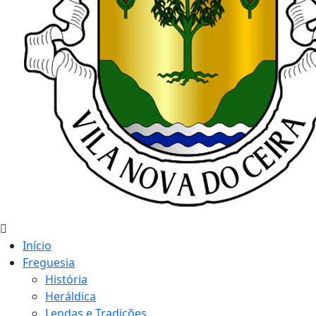
Início
Freguesia
História
Heráldica
Lendas e Tradições