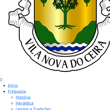
Início
Freguesia
História
Heráldica
Lendas e Tradições