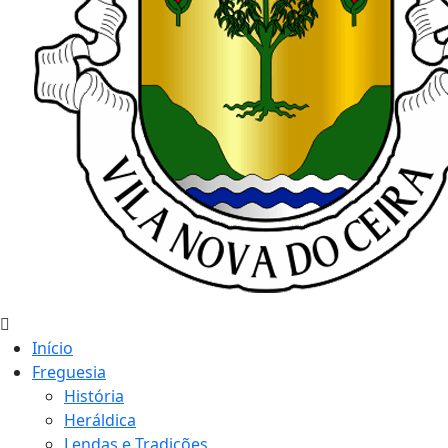
Início
Freguesia
História
Heráldica
Lendas e Tradições