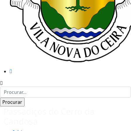
Passadiços do Cerro da
Candosa