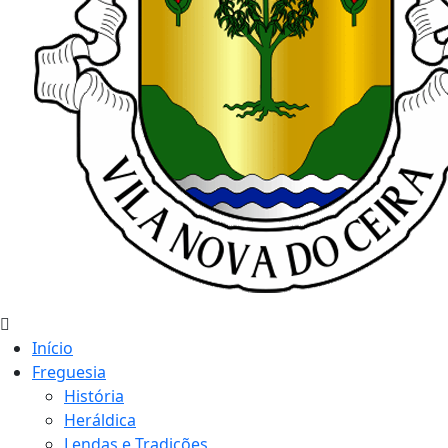
Início
Freguesia
História
Heráldica
Lendas e Tradições